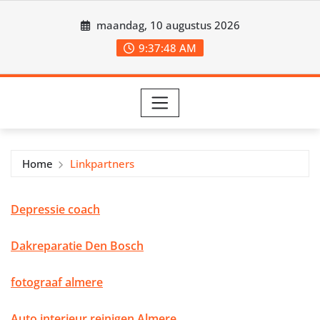
Ga
maandag, 10 augustus 2026
naar
de
9:37:49 AM
inhoud
Home
Linkpartners
Depressie coach
Dakreparatie Den Bosch
fotograaf almere
Auto interieur reinigen Almere