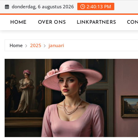
Ga
donderdag, 6 augustus 2026
2:40:14 PM
naar
de
HOME
OVER ONS
LINKPARTNERS
CON
inhoud
Home
2025
januari