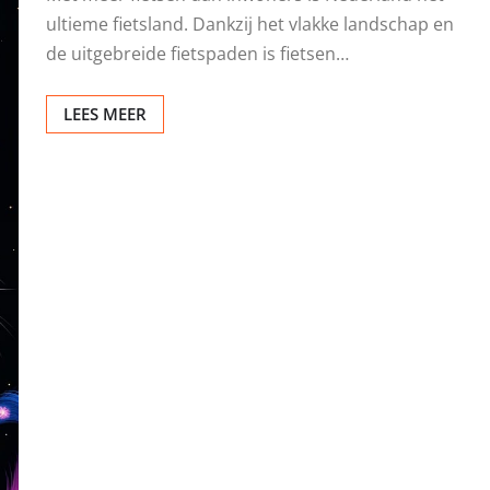
ultieme fietsland. Dankzij het vlakke landschap en
de uitgebreide fietspaden is fietsen…
LEES MEER