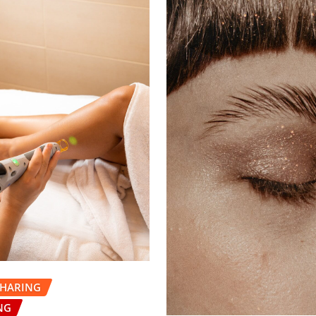
THARING
NG