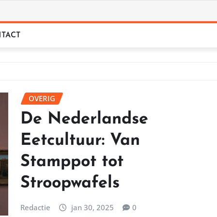
TACT
OVERIG
De Nederlandse
Eetcultuur: Van
Stamppot tot
Stroopwafels
Redactie
jan 30, 2025
0