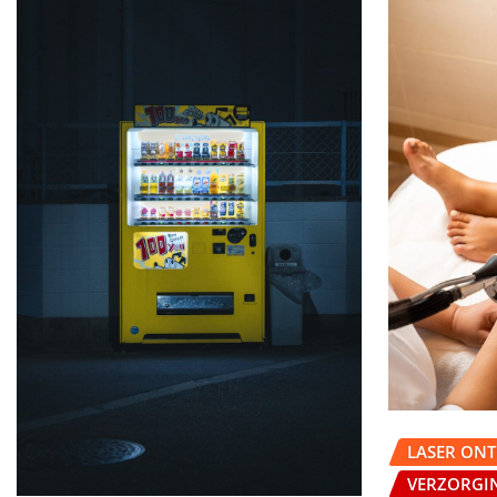
LASER ON
VERZORGI