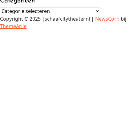
Categorieën
Categorieën
Copyright © 2025 |schaafcitytheater.nl
|
NewsCorn
bij
ThemeArile