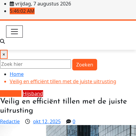
Ga
vrijdag, 7 augustus 2026
naar
5:46:04 AM
de
inhoud
×
Zoeken
Home
Veilig en efficiënt tillen met de juiste uitrusting
Hijs band
Hijsband
Veilig en efficiënt tillen met de juiste
uitrusting
Redactie
okt 12, 2025
0