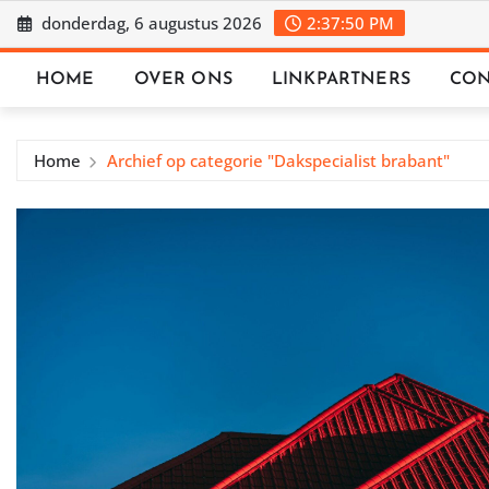
Ga
donderdag, 6 augustus 2026
2:37:51 PM
naar
de
HOME
OVER ONS
LINKPARTNERS
CON
inhoud
Home
Archief op categorie "Dakspecialist brabant"