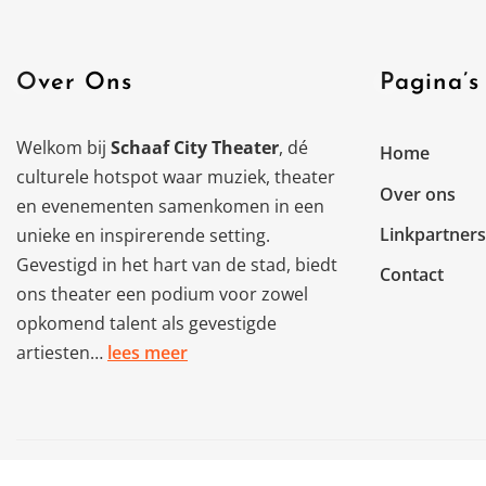
Over Ons
Pagina’s
Welkom bij
Schaaf City Theater
, dé
Home
culturele hotspot waar muziek, theater
Over ons
en evenementen samenkomen in een
Linkpartners
unieke en inspirerende setting.
Gevestigd in het hart van de stad, biedt
Contact
ons theater een podium voor zowel
opkomend talent als gevestigde
artiesten…
lees meer
Copyright © 2025 |schaafcitytheater.nl
|
NewsCorn
bij
Th