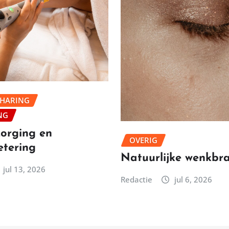
THARING
NG
orging en
OVERIG
etering
Natuurlijke wenkbr
jul 13, 2026
Redactie
jul 6, 2026