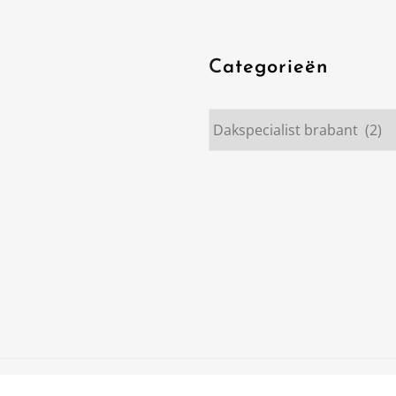
Categorieën
Categorieën
emeArile