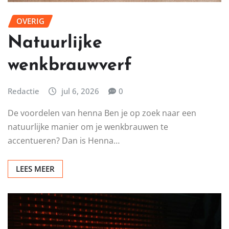
OVERIG
Natuurlijke
wenkbrauwverf
Redactie
jul 6, 2026
0
De voordelen van henna Ben je op zoek naar een
natuurlijke manier om je wenkbrauwen te
accentueren? Dan is Henna…
LEES MEER