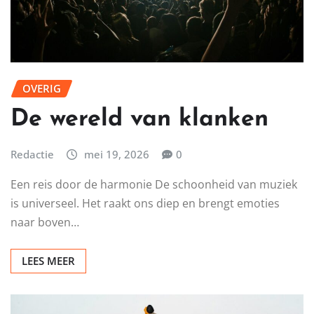
OVERIG
De wereld van klanken
Redactie
mei 19, 2026
0
Een reis door de harmonie De schoonheid van muziek
is universeel. Het raakt ons diep en brengt emoties
naar boven…
LEES MEER