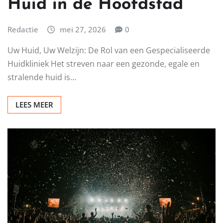
Huid in de Hoofdstad
Redactie
mei 27, 2026
0
Uw Huid, Uw Welzijn: De Rol van een Gespecialiseerde
Huidkliniek Het streven naar een gezonde, egale en
stralende huid is…
LEES MEER