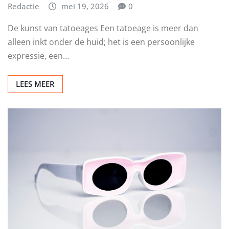
Redactie
mei 19, 2026
0
De kunst van tatoeages Een tatoeage is meer dan
alleen inkt onder de huid; het is een persoonlijke
expressie, een…
LEES MEER