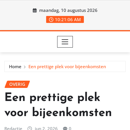
Ga
maandag, 10 augustus 2026
naar
de
10:21:09 AM
inhoud
Home
Een prettige plek voor bijeenkomsten
OVERIG
Een prettige plek
voor bijeenkomsten
Redactie
jun 2, 2026
0