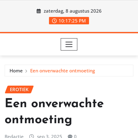
Ga
zaterdag, 8 augustus 2026
naar
de
10:17:26 PM
inhoud
Home
Een onverwachte ontmoeting
EROTIEK
Een onverwachte
ontmoeting
Redactie
sep 3, 2025
0