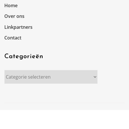
Home
Over ons
Linkpartners
Contact
Categorieën
Categorieën
Copyright © 2025 |schaafcitytheater.nl
|
NewsCorn
bij
ThemeArile