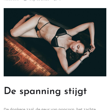
De spanning stijgt
De donkere zaal, de geur van popcorn, het zachte