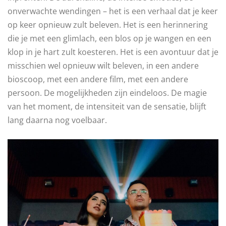
onverwachte wendingen – het is een verhaal dat je keer
op keer opnieuw zult beleven. Het is een herinnering
die je met een glimlach, een blos op je wangen en een
klop in je hart zult koesteren. Het is een avontuur dat je
misschien wel opnieuw wilt beleven, in een andere
bioscoop, met een andere film, met een andere
persoon. De mogelijkheden zijn eindeloos. De magie
van het moment, de intensiteit van de sensatie, blijft
lang daarna nog voelbaar.