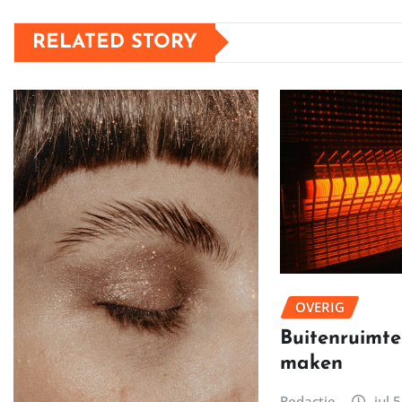
RELATED STORY
OVERIG
Buitenruimte
maken
Redactie
jul 