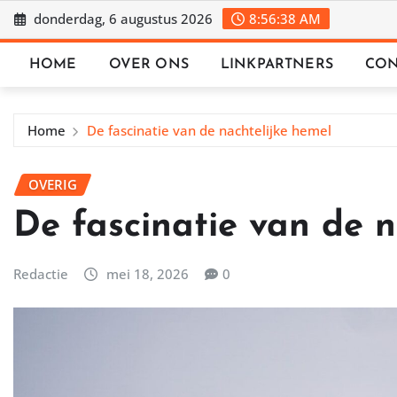
Ga
donderdag, 6 augustus 2026
8:56:40 AM
naar
de
HOME
OVER ONS
LINKPARTNERS
CON
inhoud
Home
De fascinatie van de nachtelijke hemel
OVERIG
De fascinatie van de n
Redactie
mei 18, 2026
0