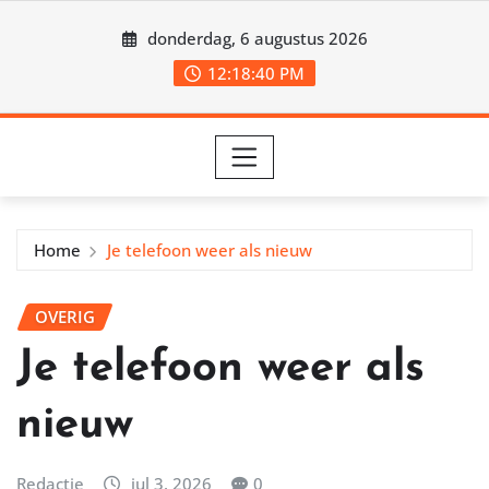
Ga
donderdag, 6 augustus 2026
naar
de
12:18:42 PM
inhoud
Home
Je telefoon weer als nieuw
OVERIG
Je telefoon weer als
nieuw
Redactie
jul 3, 2026
0