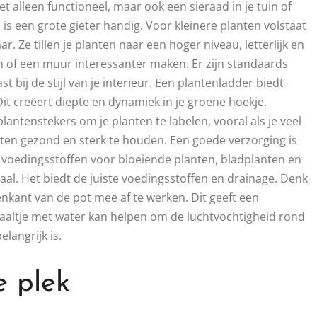
t alleen functioneel, maar ook een sieraad in je tuin of
is een grote gieter handig. Voor kleinere planten volstaat
. Ze tillen je planten naar een hoger niveau, letterlijk en
en of een muur interessanter maken. Er zijn standaards
t bij de stijl van je interieur. Een plantenladder biedt
t creëert diepte en dynamiek in je groene hoekje.
plantenstekers om je planten te labelen, vooral als je veel
nten gezond en sterk te houden. Een goede verzorging is
le voedingsstoffen voor bloeiende planten, bladplanten en
iaal. Het biedt de juiste voedingsstoffen en drainage. Denk
kant van de pot mee af te werken. Dit geeft een
chaaltje met water kan helpen om de luchtvochtigheid rond
langrijk is.
e plek