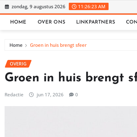
Ga
zondag, 9 augustus 2026
11:26:24 AM
naar
de
HOME
OVER ONS
LINKPARTNERS
CON
inhoud
Home
Groen in huis brengt sfeer
OVERIG
Groen in huis brengt s
Redactie
jun 17, 2026
0