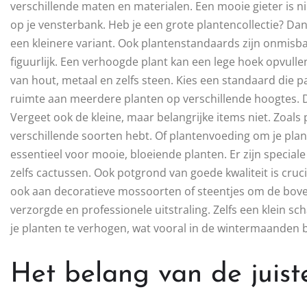
verschillende maten en materialen. Een mooie gieter is nie
op je vensterbank. Heb je een grote plantencollectie? Dan 
een kleinere variant. Ook plantenstandaards zijn onmisbaar
figuurlijk. Een verhoogde plant kan een lege hoek opvull
van hout, metaal en zelfs steen. Kies een standaard die pas
ruimte aan meerdere planten op verschillende hoogtes. Di
Vergeet ook de kleine, maar belangrijke items niet. Zoals 
verschillende soorten hebt. Of plantenvoeding om je pla
essentieel voor mooie, bloeiende planten. Er zijn specia
zelfs cactussen. Ook potgrond van goede kwaliteit is cruc
ook aan decoratieve mossoorten of steentjes om de boven
verzorgde en professionele uitstraling. Zelfs een klein s
je planten te verhogen, wat vooral in de wintermaanden be
Het belang van de juist