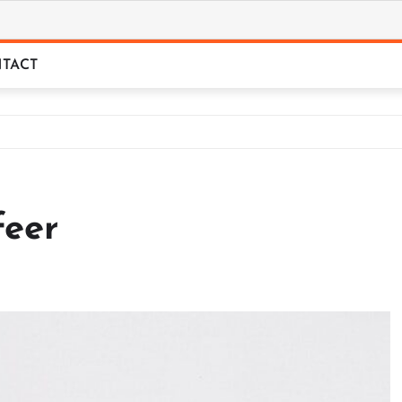
TACT
feer