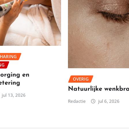
THARING
NG
orging en
OVERIG
etering
Natuurlijke wenkbr
jul 13, 2026
Redactie
jul 6, 2026