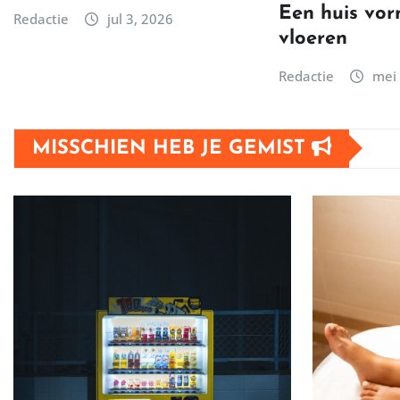
Een huis vo
Redactie
jul 3, 2026
vloeren
Redactie
mei 
MISSCHIEN HEB JE GEMIST