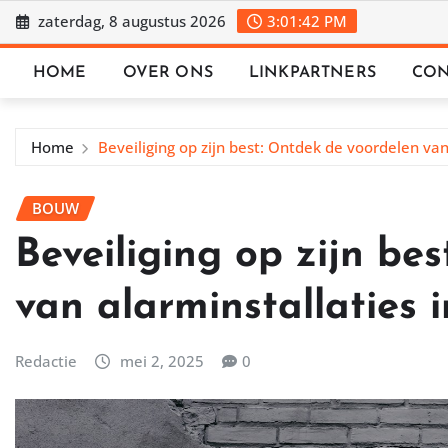
Ga
zaterdag, 8 augustus 2026
3:01:43 PM
naar
de
HOME
OVER ONS
LINKPARTNERS
CON
inhoud
Home
Beveiliging op zijn best: Ontdek de voordelen va
BOUW
Beveiliging op zijn be
van alarminstallaties
Redactie
mei 2, 2025
0