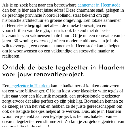
Als je op zoek bent naar een betrouwbare
aannemer in Heemstede
,
dan ben je hier aan het juiste adres! Deze charmante stad, gelegen in
de prachtige provincie Noord-Holland, staat bekend om zijn
historische architectuur en groene omgeving. Een lokale aannemer
in Heemstede begrijpt niet alleen de unieke bouwstijlen en
voorschriften van de regio, maar is ook bekend met de beste
leveranciers en vakmensen in de buurt. Of je nu een renovatie van je
jaren ’30 woning overweegt of een moderne uitbouw aan je huis
wilt toevoegen, een ervaren aannemer in Heemstede kan je helpen
om je woonwensen op een vakkundige en stressvrije manier te
realiseren.
Ontdek de beste tegelzetter in Haarlem
voor jouw renovatieproject.
Een
tegelzetter in Haarlem
kan je badkamer of keuken omtoveren
tot een ware blikvanger. Of je nu kiest voor klassieke witte tegels of
juist gaat voor een kleurrijk mozaïek, een professionele tegelzetter
zorgt ervoor dat alles perfect op zijn plek ligt. Bovendien kennen ze
de kneepjes van het vak en hebben ze de juiste gereedschappen om
ook de lastigste hoekjes netjes af te werken. Dus, als je in Haarlem
woont en je denkt aan een tegelproject, is het inschakelen van een
ervaren tegelzetter een slimme zet. Zo kun je zorgeloos genieten van
een prachtig eindresultaat!