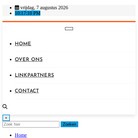
Ga
vrijdag, 7 augustus 2026
naar
10:17:13 PM
de
inhoud
HOME
OVER ONS
LINKPARTNERS
CONTACT
×
Zoeken
Home