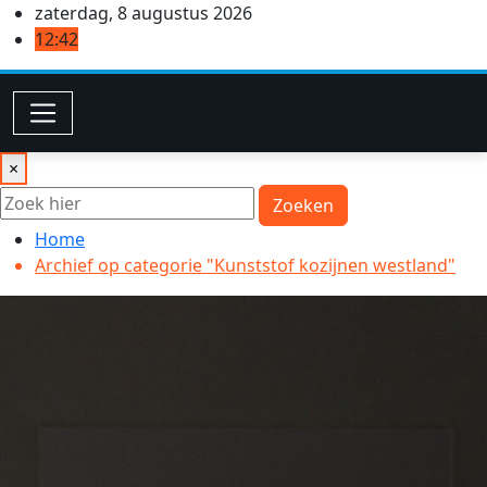
Ga
zaterdag, 8 augustus 2026
naar
12:42
de
inhoud
×
Zoeken
Home
Archief op categorie "Kunststof kozijnen westland"