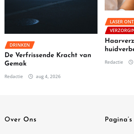
LASER ON
VERZORGI
Haarverz
DRINKEN
huidverb
De Verfrissende Kracht van
Redactie
Gemak
Redactie
aug 4, 2026
Over Ons
Pagina’s