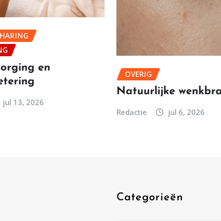
THARING
NG
orging en
OVERIG
etering
Natuurlijke wenkbr
jul 13, 2026
Redactie
jul 6, 2026
Categorieën