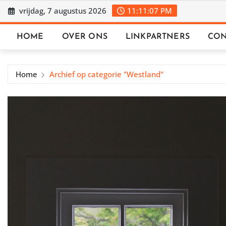
Ga
vrijdag, 7 augustus 2026
11:11:07 PM
naar
de
HOME
OVER ONS
LINKPARTNERS
CON
inhoud
Home
Archief op categorie "Westland"