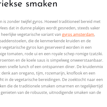
riekse smaken
 is zonder twijfel gyros. Hoewel traditioneel bereid met
vlees dat in dunne plakjes wordt gesneden, steeds vaker
n heerlijke vegetarische variant van
gyros amsterdam
,
e paddenstoelen, die de kenmerkende kruiden en de
ze vegetarische gyros kan geserveerd worden in een
pige tomaten, rode ui en een royale schep romige tzatziki.
e groenten en de koele saus is simpelweg onweerstaanbaar.
or een snelle lunch of een ontspannen diner. De kruidenmix
; denk aan oregano, tijm, rozemarijn, knoflook en een
ht in de vegetarische bereidingen. De zoektocht naar een
ken die de traditionele smaken omarmen en tegelijkertijd
te genieten van de robuuste, uitnodigende smaken van de