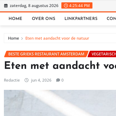
Ga
zaterdag, 8 augustus 2026
4:25:45 PM
naar
de
HOME
OVER ONS
LINKPARTNERS
CON
inhoud
Home
Eten met aandacht voor de natuur
BESTE GRIEKS RESTAURANT AMSTERDAM
VEGETARISC
Eten met aandacht vo
Redactie
jun 4, 2026
0