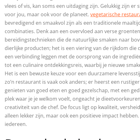
vlees of vis, kan soms een uitdaging zijn. Gelukkig zijn er
voor jou, maar ook voor de planeet.
vegetarische restau
bevredigend en smaakvol zijn als een traditionele maaltij
combinaties. Denk aan een overvloed aan verse groenten, 
bereidingstechnieken die de natuurlijke smaken naar bov
dierlijke producten; het is een viering van de rijkdom die 
een verbinding leggen met de oorsprong van de ingrediën
tot een culinaire ontdekkingsreis, waarbij je nieuwe smak
Het is een bewuste keuze voor een duurzamere levensstijl, 
zo’n restaurant is vaak ook anders; er heerst een rusti
genieten van goed eten en goed gezelschap, met een gede
plek waar je je welkom voelt, ongeacht je dieetvoorkeuren
creativiteit van de chef. De focus ligt op kwaliteit, versh
alleen lekker zijn, maar ook een positieve impact hebben. 
iedereen.