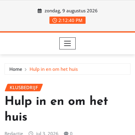
Ga
zondag, 9 augustus 2026
naar
de
2:12:41 PM
inhoud
Home
Hulp in en om het huis
KLUSBEDRIJF
Hulp in en om het
huis
Redactie
jul 3, 2026
0