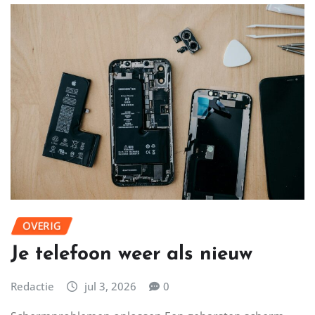
Redactie
jul 3, 2026
0
Handige handen voor diverse taken Wanneer je op
zoek bent naar een Klusjesman gezocht in Utrecht, is
het belangrijk om…
LEES MEER