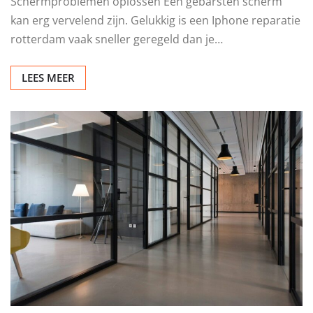
OVERIG
Je telefoon weer als nieuw
Redactie
jul 3, 2026
0
Schermproblemen oplossen Een gebarsten scherm
kan erg vervelend zijn. Gelukkig is een Iphone reparatie
rotterdam vaak sneller geregeld dan je…
LEES MEER