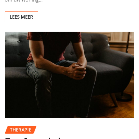
OVERIG
Veiligheid en comfort in huis
Redactie
jul 3, 2026
0
Bescherming tegen ongewenste bezoekers Een goede
beveiliging begint met een betrouwbare
alarminstallatie amsterdam. Dit systeem is ontworpen
om uw woning…
LEES MEER