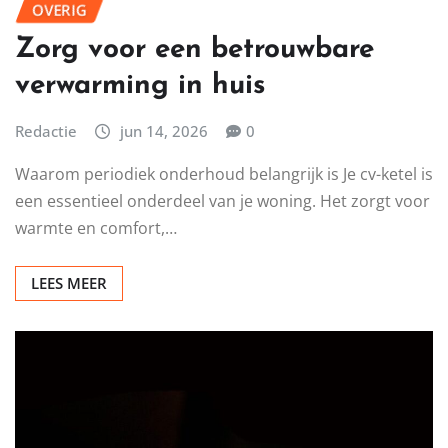
OVERIG
Zorg voor een betrouwbare
verwarming in huis
Redactie
jun 14, 2026
0
Waarom periodiek onderhoud belangrijk is Je cv-ketel is
een essentieel onderdeel van je woning. Het zorgt voor
warmte en comfort,…