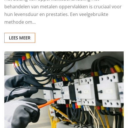
OVERIG
Bescherming van
metaaloppervlakken
Redactie
jun 12, 2026
0
Het belang van oppervlaktebehandeling Het
behandelen van metalen oppervlakken is cruciaal voor
hun levensduur en prestaties. Een veelgebruikte
methode om…
LEES MEER