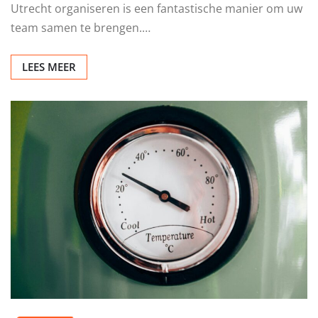
OVERIG
Een gezellige middag met uw
team
Redactie
jun 17, 2026
0
Samen genieten van lekker eten Een Bedrijfs bbq
Utrecht organiseren is een fantastische manier om uw
team samen te brengen.…
LEES MEER