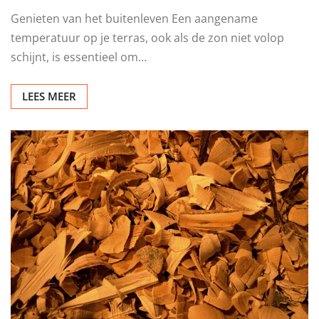
OVERIG
Buitenruimte comfortabel
maken
Redactie
jul 5, 2026
0
Genieten van het buitenleven Een aangename
temperatuur op je terras, ook als de zon niet volop
schijnt, is essentieel om…
LEES MEER