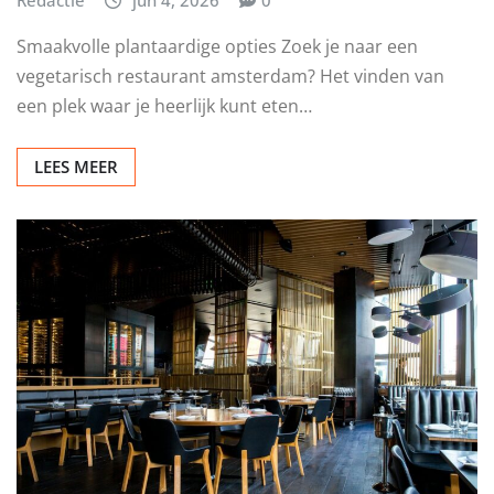
BESTE GRIEKS RESTAURANT AMSTERDAM
VEGETARISCHE RESTAURANT AMSTERDAM
Eten met aandacht voor de
natuur
Redactie
jun 4, 2026
0
Smaakvolle plantaardige opties Zoek je naar een
vegetarisch restaurant amsterdam? Het vinden van
een plek waar je heerlijk kunt eten…
LEES MEER