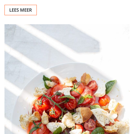
DAKSPECIALIST
DAKSPECIALIST BRABANT
Een solide dak boven uw hoofd
Redactie
jun 8, 2026
0
De basis van uw woning Een goed dak is essentieel
voor het comfort en de veiligheid van uw woning. Het…
LEES MEER